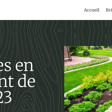
Accueil
Br
es en
t de
23