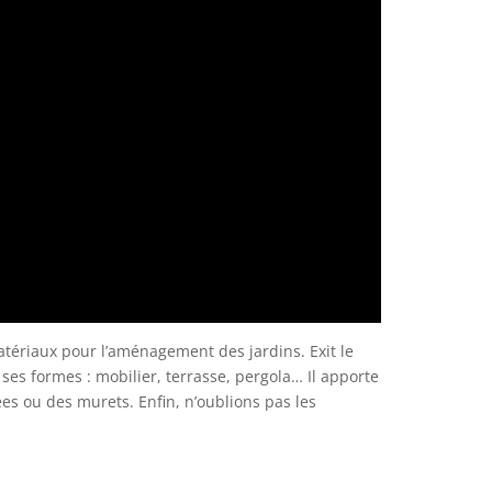
tériaux pour l’aménagement des jardins. Exit le
 ses formes : mobilier, terrasse, pergola… Il apporte
ées ou des murets. Enfin, n’oublions pas les