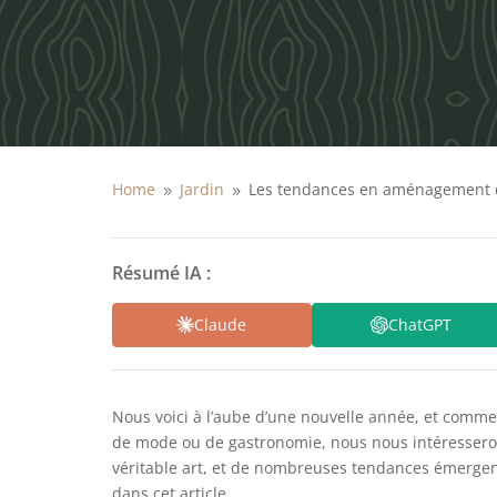
Home
Jardin
Les tendances en aménagement d
9
9
Résumé IA :
Claude
ChatGPT
Nous voici à l’aube d’une nouvelle année, et comme 
de mode ou de gastronomie, nous nous intéresseron
véritable art, et de nombreuses tendances émergent
dans cet article.