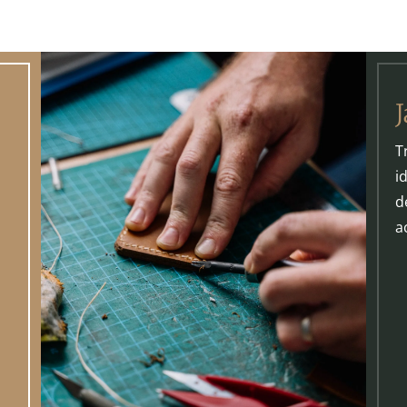
T
i
s
d
a