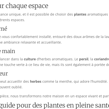
ur chaque espace
ce unique, et il est possible de choisir des
plantes
aromatiques a
érents espaces.
umé
-vous confortablement installé, entouré des doux arômes de la la
une ambiance relaxante et accueillante.
de main
 lancer dans la
culture
d’herbes aromatiques. Le
persil
, la
coriandr
e touche verte à ce lieu de vie, mais ils sont également à portée 
heur
peut accueillir des
herbes
comme la menthe, qui adore l’humidité. C
ouvent oublié.
pièce, nous transformons notre maison en un espace vivant et par
 guide pour des plantes en pleine sant