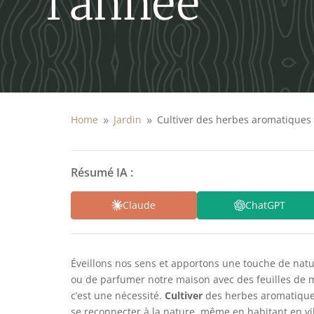
l’année
Home
Jardin
Cultiver des herbes aromatiques 
9
9
Résumé IA :
Claude
ChatGPT
Éveillons nos sens et apportons une touche de natu
ou de parfumer notre maison avec des feuilles de 
c’est une nécessité.
Cultiver
des herbes aromatiques
se reconnecter à la nature, même en habitant en vi