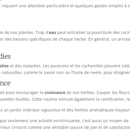
requiert une attention particulière et quelques gestes simples à in
e de nos plantes. Trop d’
eau
peut entraîner la pourriture des raci
nction des besoins spécifiques de chaque herbe. En général, un arr
dies
sites
et des maladies. Les pucerons et les cochenilles peuvent s’att
s naturelles, comme le savon noir ou l’huile de neem, pour éloigner
ance
tale pour encourager la
croissance
de nos herbes. Couper les fleurs 
velles feuilles. Cette routine stimule également la ramification, 
s un jardin intérieur vigoureux et des herbes aromatiques toujour
 pas seulement une activité enrichissante, c’est aussi un moyen de
érieur s’inscrit comme une véritable source de joie et de satisfacti