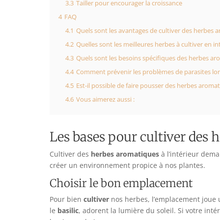
3.3
Tailler pour encourager la croissance
4
FAQ
4.1
Quels sont les avantages de cultiver des herbes a
4.2
Quelles sont les meilleures herbes à cultiver en in
4.3
Quels sont les besoins spécifiques des herbes ar
4.4
Comment prévenir les problèmes de parasites lors 
4.5
Est-il possible de faire pousser des herbes aromat
4.6
Vous aimerez aussi :
Les bases pour cultiver des 
Cultiver des
herbes aromatiques
à l’intérieur dem
créer un environnement propice à nos plantes.
Choisir le bon emplacement
Pour bien
cultiver
nos herbes, l’emplacement joue u
le
basilic
, adorent la lumière du soleil. Si votre i