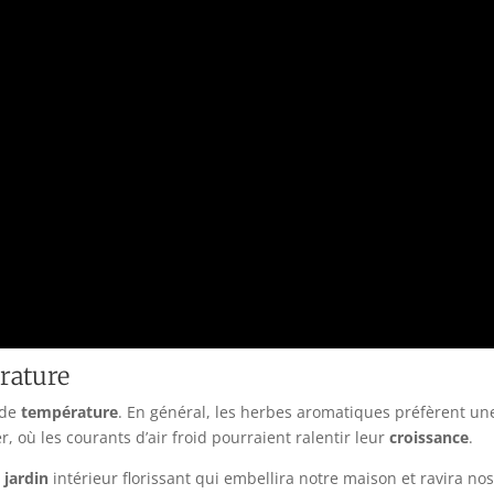
rature
 de
température
. En général, les herbes aromatiques préfèrent u
r, où les courants d’air froid pourraient ralentir leur
croissance
.
n
jardin
intérieur florissant qui embellira notre maison et ravira nos