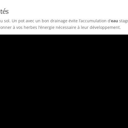
ptés
u sol. Un pot avec un bon drainage évite l’accumulation d’
eau
stagn
donner à vos herbes l’énergie nécessaire à leur développement.