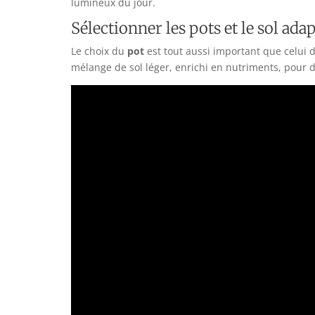
lumineux du jour.
Sélectionner les pots et le sol ada
Le choix du
pot
est tout aussi important que celui d
mélange de sol léger, enrichi en nutriments, pour 