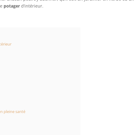
le
potager
d’intérieur.
térieur
en pleine santé