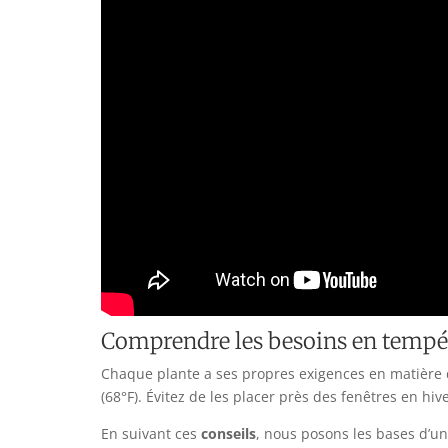
Comprendre les besoins en tempé
Chaque plante a ses propres exigences en matière
(68°F). Évitez de les placer près des fenêtres en hive
En suivant ces
conseils
, nous posons les bases d’u