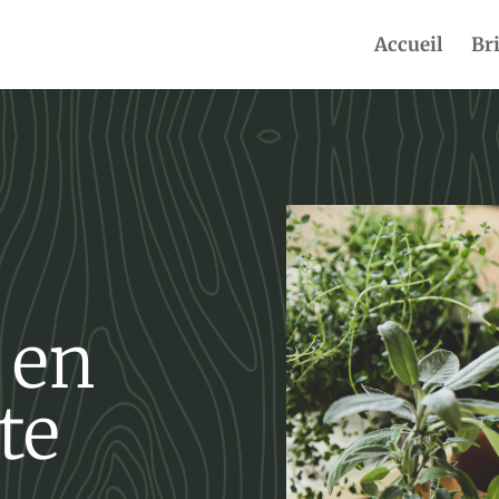
Accueil
Br
 en
te