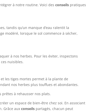
tégrer à notre routine. Voici des
conseils
pratiques
nes, tandis qu’un manque d’eau ralentit la
osage modéré, lorsque le sol commence à sécher,
aquer à nos herbes. Pour les éviter, inspectons
 ces nuisibles.
et les tiges mortes permet à la plante de
rendant nos herbes plus touffues et abondantes.
s prêtes à rehausser nos plats.
 créer un espace de bien-être chez soi. En associant
on. Grâce aux
conseils
partagés, chacun peut