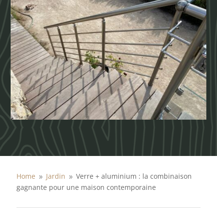
Home
Jardin
Verre + aluminium : la combinaison
9
9
gagnante pour une maison contemporaine