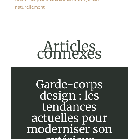
naturellement
Articles
connexes
Garde-corps
design : les
tendances
actuelles pour
moderniser son