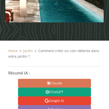
Home
Jardin
Comment créer un coin détente dans
9
9
votre jardin ?
Résumé IA :
Claude
ChatGPT
Google AI