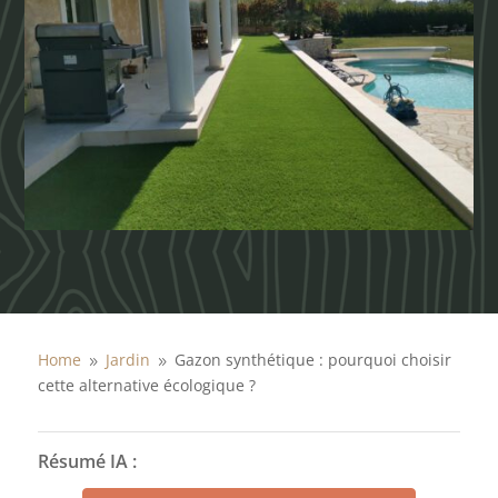
Home
Jardin
Gazon synthétique : pourquoi choisir
9
9
cette alternative écologique ?
Résumé IA :