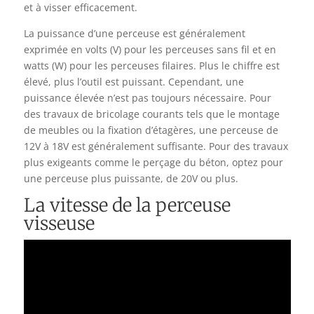
et à visser efficacement.
La puissance d’une perceuse est généralement
exprimée en volts (V) pour les perceuses sans fil et en
watts (W) pour les perceuses filaires. Plus le chiffre est
élevé, plus l’outil est puissant. Cependant, une
puissance élevée n’est pas toujours nécessaire. Pour
des travaux de bricolage courants tels que le montage
de meubles ou la fixation d’étagères, une perceuse de
12V à 18V est généralement suffisante. Pour des travaux
plus exigeants comme le perçage du béton, optez pour
une perceuse plus puissante, de 20V ou plus.
La vitesse de la perceuse
visseuse