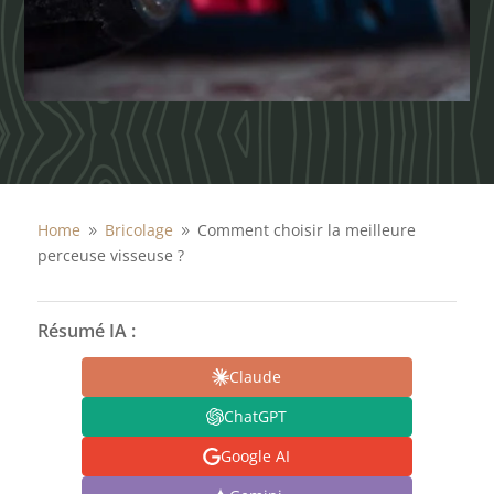
Home
Bricolage
Comment choisir la meilleure
9
9
perceuse visseuse ?
Résumé IA :
Claude
ChatGPT
Google AI