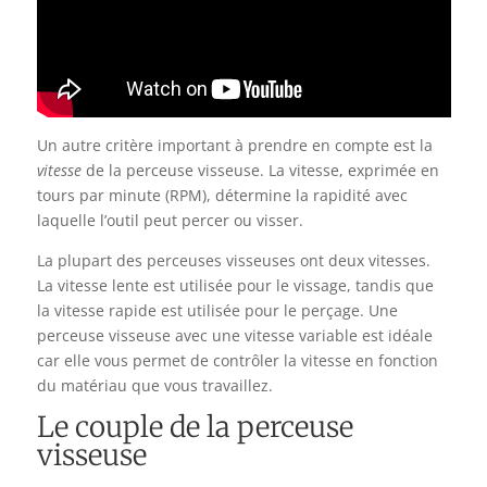
Un autre critère important à prendre en compte est la
vitesse
de la perceuse visseuse. La vitesse, exprimée en
tours par minute (RPM), détermine la rapidité avec
laquelle l’outil peut percer ou visser.
La plupart des perceuses visseuses ont deux vitesses.
La vitesse lente est utilisée pour le vissage, tandis que
la vitesse rapide est utilisée pour le perçage. Une
perceuse visseuse avec une vitesse variable est idéale
car elle vous permet de contrôler la vitesse en fonction
du matériau que vous travaillez.
Le couple de la perceuse
visseuse