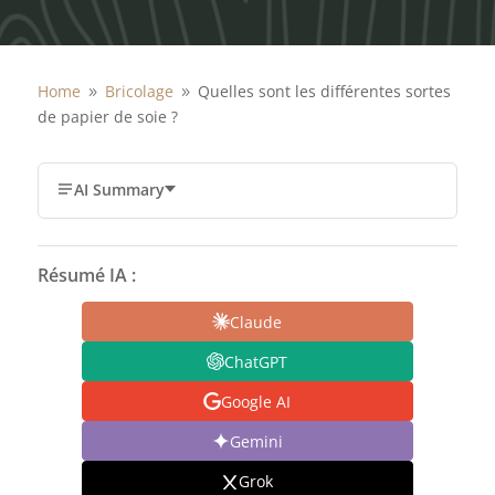
Home
Bricolage
Quelles sont les différentes sortes
9
9
de papier de soie ?
AI Summary
Résumé IA :
Claude
ChatGPT
Google AI
Gemini
Grok