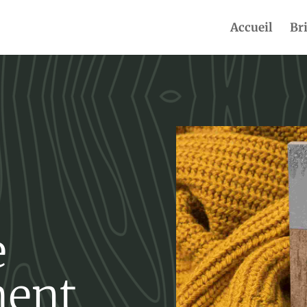
Accueil
Br
e
ment