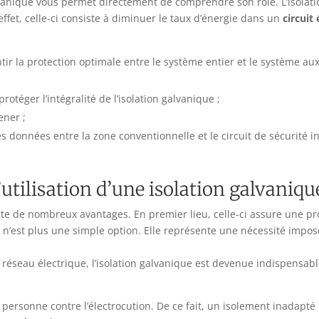
lvanique vous permet directement de comprendre son rôle. L’isola
fet, celle-ci consiste à diminuer le taux d’énergie dans un
circuit 
 la protection optimale entre le système entier et le système auxili
otéger l’intégralité de l’isolation galvanique ;
ener ;
 données entre la zone conventionnelle et le circuit de sécurité int
’utilisation d’une isolation galvaniqu
rte de nombreux avantages. En premier lieu, celle-ci assure une pro
 n’est plus une simple option. Elle représente une nécessité imposé
n réseau électrique, l’isolation galvanique est devenue indispensab
te personne contre l’électrocution. De ce fait, un isolement inadap