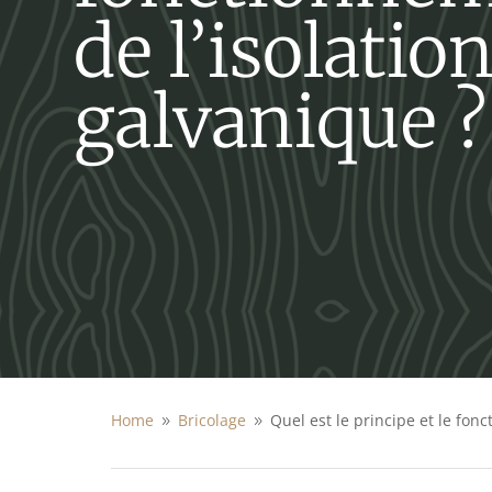
de l’isolatio
galvanique ?
Home
Bricolage
Quel est le principe et le fon
9
9