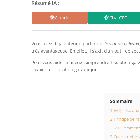
Résumé IA :
Claude
ChatGPT
Vous avez déjà entendu parler de l
‘
isolation galvani
très avantageuse. En effet, il s’agit d’un outil de s
Pour vous aider à mieux comprendre l’isolation galv
savoir sur l’isolation galvanique.
Sommaire
1
FAQ – Isolati
2
Principe de l’i
2.1
Comment f
3
Quels sont les