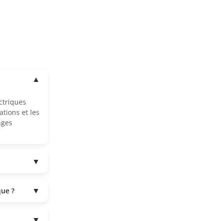
▼
ctriques
ations et les
nges
▼
▼
que ?
▼