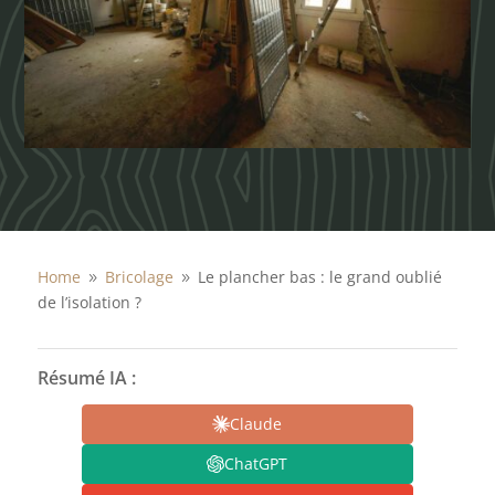
Home
Bricolage
Le plancher bas : le grand oublié
9
9
de l’isolation ?
Résumé IA :
Claude
ChatGPT