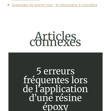
Granulats de pierre rose : le nécessaire à connaître
Articles
connexes
5 erreurs
fréquentes lors
de l’application
d’une résine
époxy