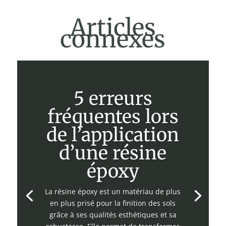
Articles
connexes
5 erreurs
fréquentes lors
de l’application
d’une résine
époxy
La résine époxy est un matériau de plus
en plus prisé pour la finition des sols
grâce à ses qualités esthétiques et sa