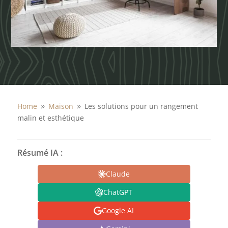
Home
Maison
Les solutions pour un rangement
9
9
malin et esthétique
Résumé IA :
Claude
ChatGPT
Google AI