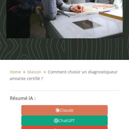
Home
Maison
Comment choisir un diagnostiqueur
9
9
amiante certifié ?
Résumé IA :
Claude
ChatGPT