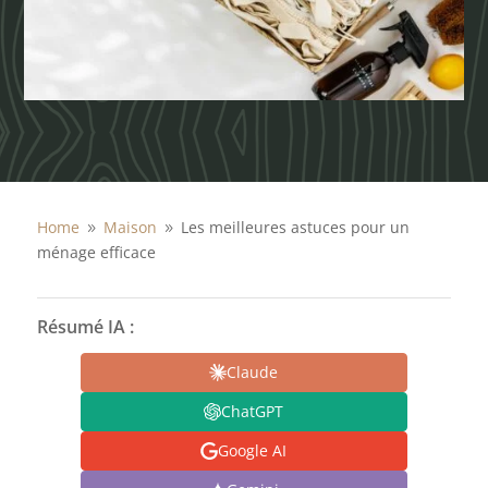
Home
Maison
Les meilleures astuces pour un
9
9
ménage efficace
Résumé IA :
Claude
ChatGPT
Google AI