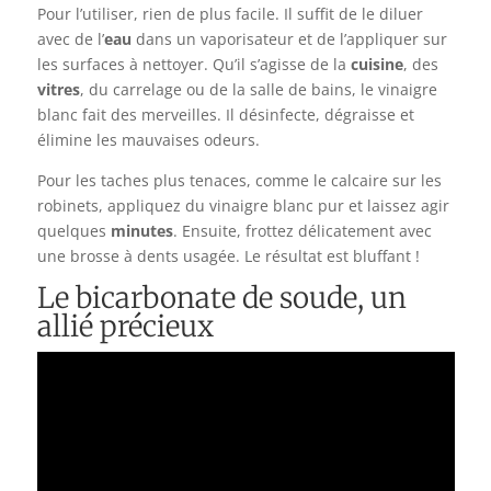
Pour l’utiliser, rien de plus facile. Il suffit de le diluer
avec de l’
eau
dans un vaporisateur et de l’appliquer sur
les surfaces à nettoyer. Qu’il s’agisse de la
cuisine
, des
vitres
, du carrelage ou de la salle de bains, le vinaigre
blanc fait des merveilles. Il désinfecte, dégraisse et
élimine les mauvaises odeurs.
Pour les taches plus tenaces, comme le calcaire sur les
robinets, appliquez du vinaigre blanc pur et laissez agir
quelques
minutes
. Ensuite, frottez délicatement avec
une brosse à dents usagée. Le résultat est bluffant !
Le bicarbonate de soude, un
allié précieux