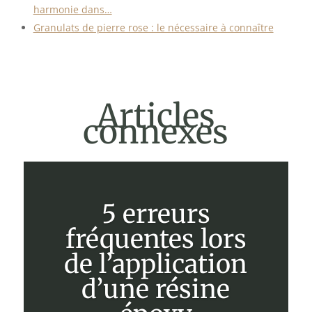
harmonie dans…
Granulats de pierre rose : le nécessaire à connaître
Articles
connexes
5 erreurs
fréquentes lors
de l’application
d’une résine