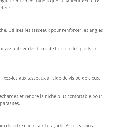
ongueur du chien, tandis que la hauteur doit être
rieur.
he. Utilisez les tasseaux pour renforcer les angles
ouvez utiliser des blocs de bois ou des pieds en
fixez-les aux tasseaux à l’aide de vis ou de clous.
s échardes et rendre la niche plus confortable pour
parasites.
nom de votre chien sur la façade. Assurez-vous