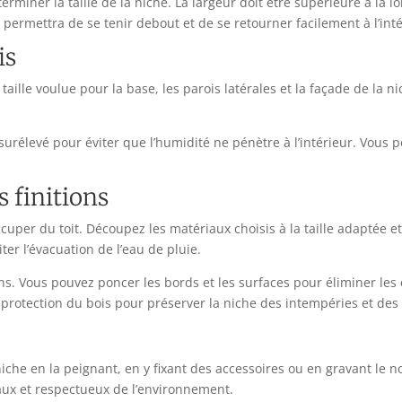
iner la taille de la niche. La largeur doit être supérieure à la l
i permettra de se tenir debout et de se retourner facilement à l’inté
is
lle voulue pour la base, les parois latérales et la façade de la nic
urélevé pour éviter que l’humidité ne pénètre à l’intérieur. Vous p
s finitions
cuper du toit. Découpez les matériaux choisis à la taille adaptée et 
ter l’évacuation de l’eau de pluie.
tions. Vous pouvez poncer les bords et les surfaces pour éliminer le
protection du bois pour préserver la niche des intempéries et des 
iche en la peignant, en y fixant des accessoires ou en gravant le 
maux et respectueux de l’environnement.