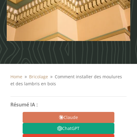
Home
Bricolage
Comment installer des moulures
9
9
et des lambris en bois
Résumé IA :
Claude
ChatGPT