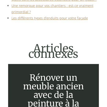
Une remorque pour vos chantiers : est-ce vraiment
primordial ?
Les différents types d’enduits pour votre façade
Articles
connexes
Rénover un
meuble ancien
avec de la
peinture à la