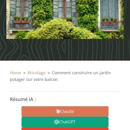
Home
Bricolage
Comment construire un jardin
9
9
potager sur votre balcon
Résumé IA :
Claude
ChatGPT