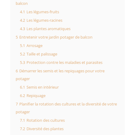
balcon
4.1
Les légumes-fruits
4.2
Les légumes-racines
4.3
Les plantes aromatiques
5
Entretenir votre jardin potager de balcon
5.1
Arrosage
5.2
Taille et palissage
5.3
Protection contre les maladies et parasites
6
Démarrer les semis et les repiquages pour votre
potager
6.1
Semis en intérieur
6.2
Repiquage
7
Planifier la rotation des cultures et la diversité de votre
potager
7.1
Rotation des cultures
7.2
Diversité des plantes