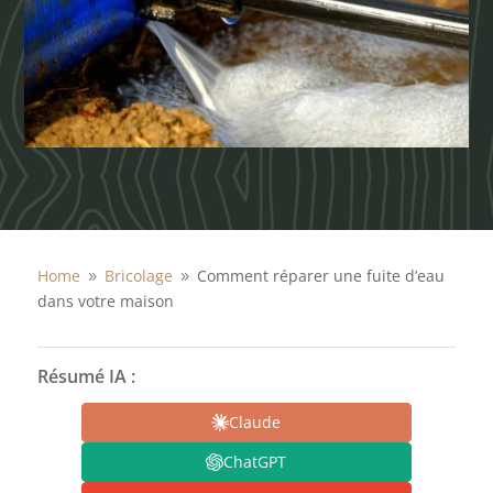
Home
Bricolage
Comment réparer une fuite d’eau
9
9
dans votre maison
Résumé IA :
Claude
ChatGPT