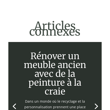
Articles
connexes
Rénover un
meuble ancien
avec de la
peinture à la
craie
Dans un monde où le recyclage et la
personnalisation prennent une place