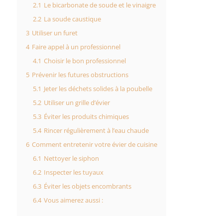
2.1
Le bicarbonate de soude et le vinaigre
2.2
La soude caustique
3
Utiliser un furet
4
Faire appel à un professionnel
4.1
Choisir le bon professionnel
5
Prévenir les futures obstructions
5.1
Jeter les déchets solides à la poubelle
5.2
Utiliser un grille d’évier
5.3
Éviter les produits chimiques
5.4
Rincer régulièrement à l’eau chaude
6
Comment entretenir votre évier de cuisine
6.1
Nettoyer le siphon
6.2
Inspecter les tuyaux
6.3
Éviter les objets encombrants
6.4
Vous aimerez aussi :