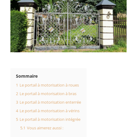
Sommaire
1
Le portail à motorisation à roues
2
Le portail à motorisation à bras
3
Le portail à motorisation enterrée
4
Le portail à motorisation à vérins
5
Le portail à motorisation intégrée
5.1
Vous aimerez aussi :