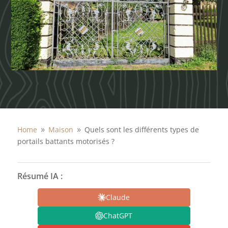
Home
Maison
Quels sont les différents types de
9
9
portails battants motorisés ?
Résumé IA :
Claude
ChatGPT