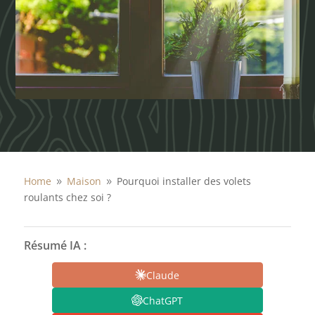
Home
Maison
Pourquoi installer des volets
9
9
roulants chez soi ?
Résumé IA :
Claude
ChatGPT