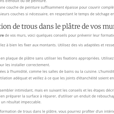
ns d’enduit ou de peinture.
une couche de peinture suffisamment épaisse pour couvrir complèt
usieurs couches si nécessaire, en respectant le temps de séchage 
on de trous dans le plâtre de vos mu
tre
de vos murs, voici quelques conseils pour prévenir leur formati
illez à bien les fixer aux montants. Utilisez des vis adaptées et res
 en plaque de plâtre sans utiliser les fixations appropriées. Utilis
our les installer correctement.
sées à l’humidité, comme les salles de bains ou la cuisine. L’humi
ilation adéquat et veillez à ce que les joints d’étanchéité soient en
embler intimidant, mais en suivant les conseils et les étapes décri
ien préparer la surface à réparer, d’utiliser un enduit de rebouch
 un résultat impeccable.
formation de trous dans le plâtre, vous pourrez profiter d’un intérie