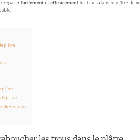
ur réparer
facilement
et
efficacement
les trous dans le plâtre de v
cable.
le plâtre
ous
e plâtre
 le plâtre
re de vos murs
eboucher les trous dans le plâtre