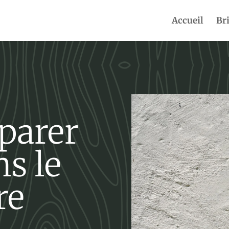
Accueil
Br
parer
ns le
re