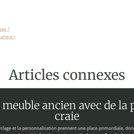
age ?
lafond ?
Articles connexes
meuble ancien avec de la p
craie
lage et la personnalisation prennent une place primordiale, don