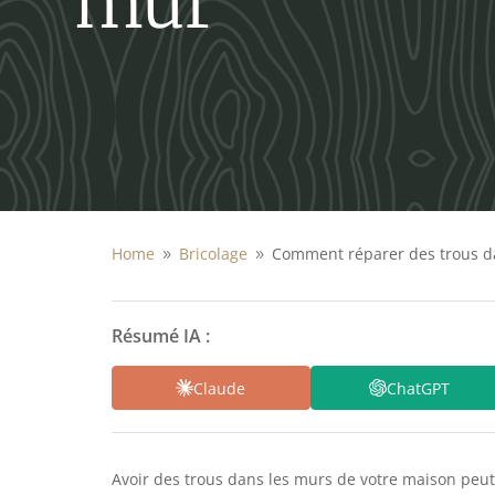
mur
Home
Bricolage
Comment réparer des trous da
9
9
Résumé IA :
Claude
ChatGPT
Avoir des trous dans les murs de votre maison peut 