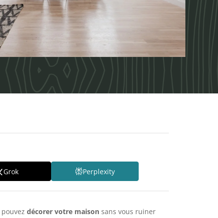
Grok
Perplexity
us pouvez
décorer votre maison
sans vous ruiner