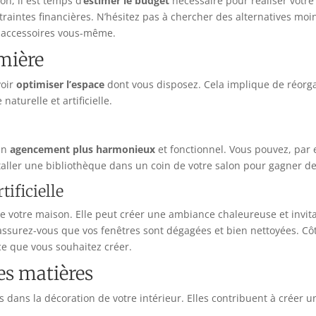
n, il est temps d’
estimer le budget
nécessaire pour réaliser votre 
raintes financières. N’hésitez pas à chercher des alternatives mo
s accessoires vous-même.
umière
voir
optimiser l’espace
dont vous disposez. Cela implique de réorg
naturelle et artificielle.
un
agencement plus harmonieux
et fonctionnel. Vous pouvez, par 
staller une bibliothèque dans un coin de votre salon pour gagner de
tificielle
e votre maison. Elle peut créer une ambiance chaleureuse et invitan
, assurez-vous que vos fenêtres sont dégagées et bien nettoyées. Côt
e que vous souhaitez créer.
les matières
s dans la décoration de votre intérieur. Elles contribuent à créer 