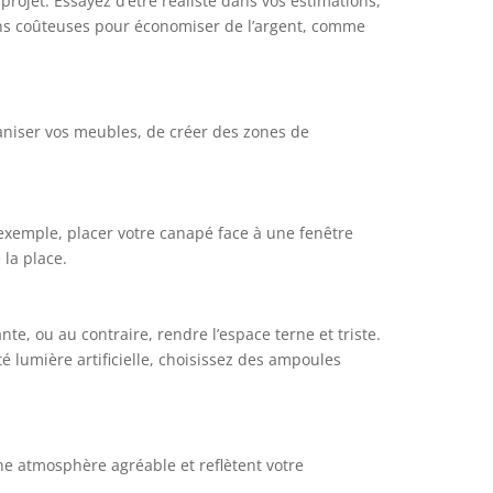
projet. Essayez d’être réaliste dans vos estimations,
ins coûteuses pour économiser de l’argent, comme
aniser vos meubles, de créer des zones de
exemple, placer votre canapé face à une fenêtre
 la place.
te, ou au contraire, rendre l’espace terne et triste.
é lumière artificielle, choisissez des ampoules
une atmosphère agréable et reflètent votre