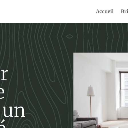
Accueil
Br
r
e
 un