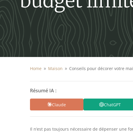
budget limit
Home
Maison
Conseils pour décorer votre ma
9
9
Résumé IA :
Claude
ChatGPT
Il n’est pas toujours nécessaire de dépenser une fo