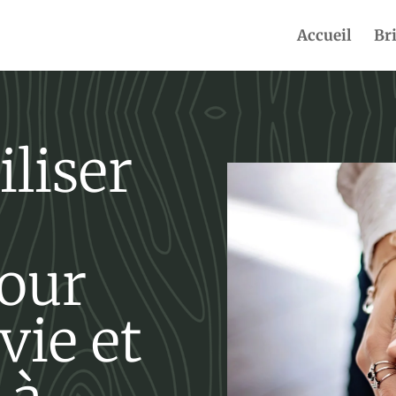
Accueil
Br
liser
pour
vie et