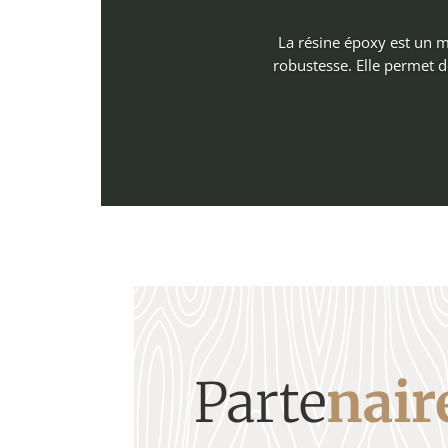
La résine époxy est un ma
robustesse. Elle permet d
Parte
nair