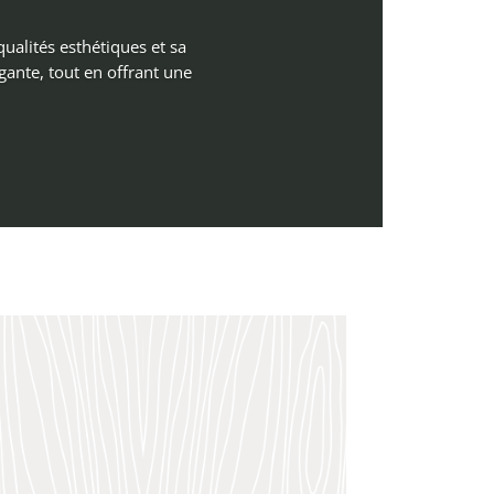
qualités esthétiques et sa
gante, tout en offrant une