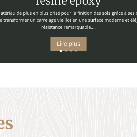
résine époxy
tériau de plus en plus prisé pour la finition des sols grâce à ses 
e transformer un carrelage vieillot en une surface moderne et élé
résistance remarquable....
Lire plus
es