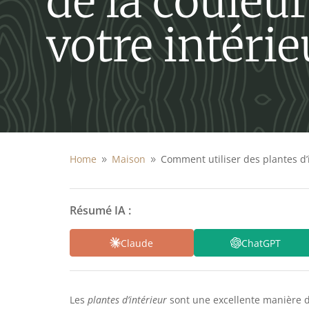
de la couleur
votre intérie
Home
Maison
Comment utiliser des plantes d’i
9
9
Résumé IA :
Claude
ChatGPT
Les
plantes d’intérieur
sont une excellente manière d’