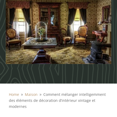
Home
Maison
Comment mélanger intelligemment
9
9
des éléments de décoration d’intérieur vintage et
modernes