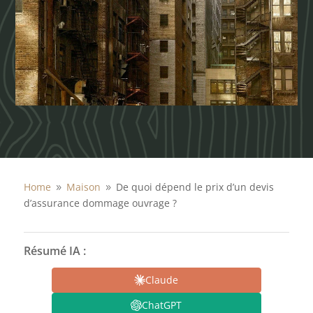
Home
Maison
De quoi dépend le prix d’un devis
9
9
d’assurance dommage ouvrage ?
Résumé IA :
Claude
ChatGPT