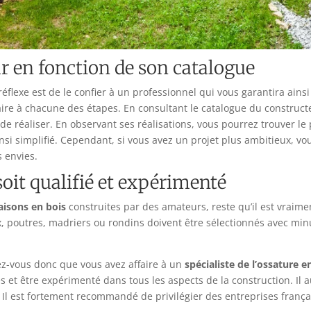
r en fonction de son catalogue
 réflexe est de le confier à un professionnel qui vous garantira ain
aire à chacune des étapes. En consultant le catalogue du construct
 de réaliser. En observant ses réalisations, vous pourrez trouver le
insi simplifié. Cependant, si vous avez un projet plus ambitieux, v
 envies.
soit qualifié et expérimenté
isons en bois
construites par des amateurs, reste qu’il est vrai
x, poutres, madriers ou rondins doivent être sélectionnés avec minu
ez-vous donc que vous avez affaire à un
spécialiste de l’ossature e
t être expérimenté dans tous les aspects de la construction. Il aur
 Il est fortement recommandé de privilégier des entreprises franç