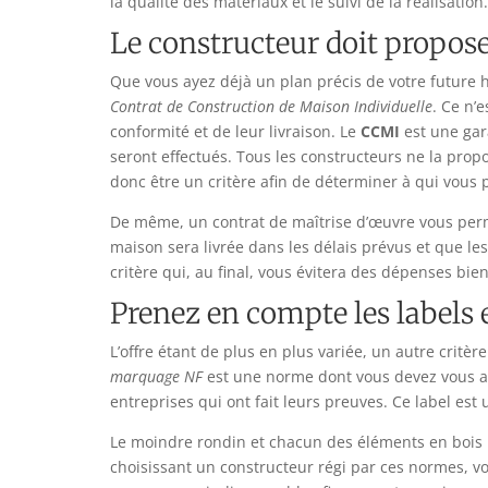
la qualité des matériaux et le suivi de la réalisation.
Le constructeur doit propos
Que vous ayez déjà un plan précis de votre future h
Contrat de Construction de Maison Individuelle
. Ce n’
conformité et de leur livraison. Le
CCMI
est une gar
seront effectués. Tous les constructeurs ne la propo
donc être un critère afin de déterminer à qui vous 
De même, un contrat de maîtrise d’œuvre vous per
maison sera livrée dans les délais prévus et que le
critère qui, au final, vous évitera des dépenses bie
Prenez en compte les labels
L’offre étant de plus en plus variée, un autre critèr
marquage NF
est une norme dont vous devez vous as
entreprises qui ont fait leurs preuves. Ce label es
Le moindre rondin et chacun des éléments en bois m
choisissant un constructeur régi par ces normes, vo