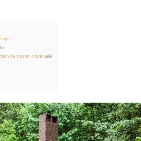
alogue
nté
ction de Maison Individuelle