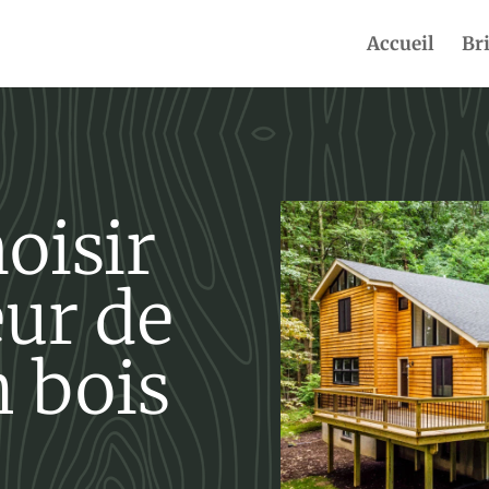
Accueil
Br
oisir
eur de
 bois