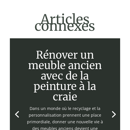
Articles
connexes
Rénover un
meuble ancien
avec de la
peinture à la
craie
Dans un monde où le recyclage et la
personnalisation prennent une place
primordiale, donner une nouvelle vie à
des meubles anciens devient une