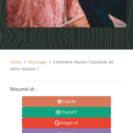
Home
Bricolage
Comment réussir l’isolation de
9
9
votre maison ?
Résumé IA :
Claude
ChatGPT
Google AI