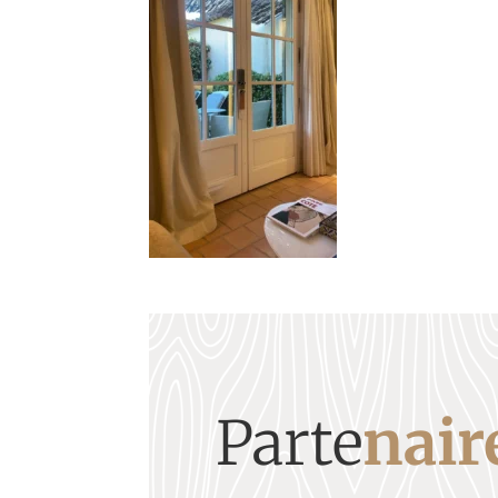
Parte
nair