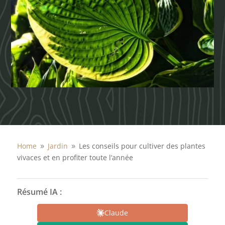
Home
Jardin
Les conseils pour cultiver des plantes
9
9
vivaces et en profiter toute l’année
Résumé IA :
Claude