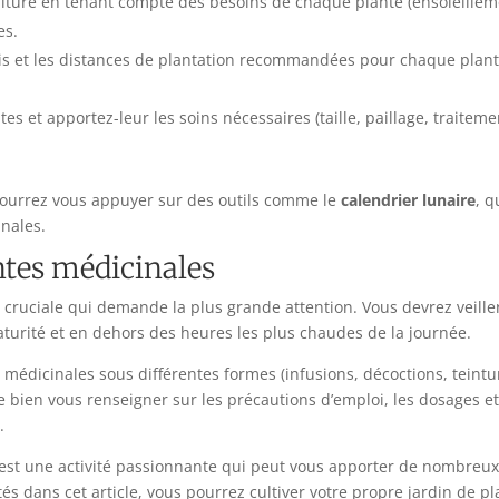
ulture en tenant compte des besoins de chaque plante (ensoleillemen
es.
is et les distances de plantation recommandées pour chaque plante
antes et apportez-leur les soins nécessaires (taille, paillage, traite
 pourrez vous appuyer sur des outils comme le
calendrier lunaire
, q
inales.
antes médicinales
 cruciale qui demande la plus grande attention. Vous devrez veiller
turité et en dehors des heures les plus chaudes de la journée.
 médicinales sous différentes formes (infusions, décoctions, teinture
 bien vous renseigner sur les précautions d’emploi, les dosages et l
.
est une activité passionnante qui peut vous apporter de nombreux b
és dans cet article, vous pourrez cultiver votre propre jardin de p