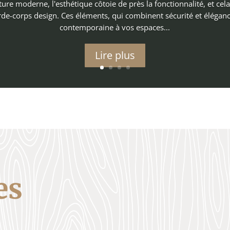
ture moderne, l'esthétique côtoie de près la fonctionnalité, et cel
de-corps design. Ces éléments, qui combinent sécurité et élégan
contemporaine à vos espaces...
Lire plus
es