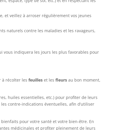
t, espace, type de sol, etc.) et en respectant les
, et veillez à arroser régulièrement vos jeunes
ments naturels contre les maladies et les ravageurs,
ui vous indiquera les jours les plus favorables pour
 à récolter les
feuilles
et les
fleurs
au bon moment,
s, huiles essentielles, etc.) pour profiter de leurs
es contre-indications éventuelles, afin d’utiliser
ienfaits pour votre santé et votre bien-être. En
lantes médicinales et profiter pleinement de leurs