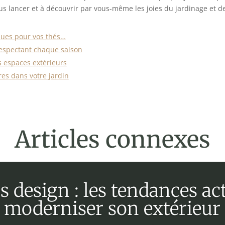
ous lancer et à découvrir par vous-même les joies du jardinage et d
ques pour vos thés…
respectant chaque saison
s espaces extérieurs
es dans votre jardin
Articles connexes
 design : les tendances ac
moderniser son extérieur