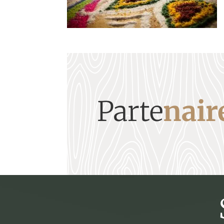
Parte
nair