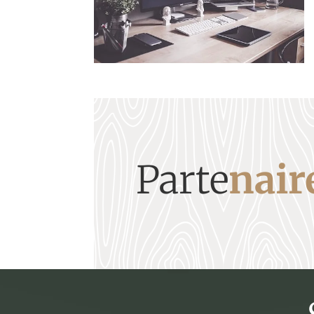
Parte
nair