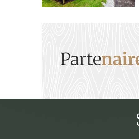
Parte
nair