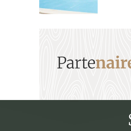
Parte
nair