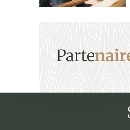
Parte
nair