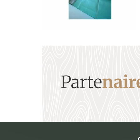
Parte
nair